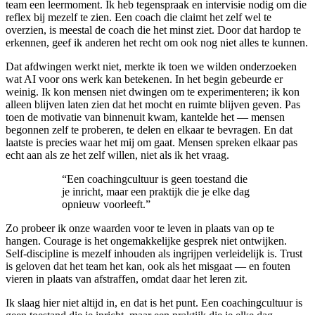
team een leermoment. Ik heb tegenspraak en intervisie nodig om die
reflex bij mezelf te zien. Een coach die claimt het zelf wel te
overzien, is meestal de coach die het minst ziet. Door dat hardop te
erkennen, geef ik anderen het recht om ook nog niet alles te kunnen.
Dat afdwingen werkt niet, merkte ik toen we wilden onderzoeken
wat AI voor ons werk kan betekenen. In het begin gebeurde er
weinig. Ik kon mensen niet dwingen om te experimenteren; ik kon
alleen blijven laten zien dat het mocht en ruimte blijven geven. Pas
toen de motivatie van binnenuit kwam, kantelde het — mensen
begonnen zelf te proberen, te delen en elkaar te bevragen. En dat
laatste is precies waar het mij om gaat. Mensen spreken elkaar pas
echt aan als ze het zelf willen, niet als ik het vraag.
“Een coachingcultuur is geen toestand die
je inricht, maar een praktijk die je elke dag
opnieuw voorleeft.”
Zo probeer ik onze waarden voor te leven in plaats van op te
hangen. Courage is het ongemakkelijke gesprek niet ontwijken.
Self-discipline is mezelf inhouden als ingrijpen verleidelijk is. Trust
is geloven dat het team het kan, ook als het misgaat — en fouten
vieren in plaats van afstraffen, omdat daar het leren zit.
Ik slaag hier niet altijd in, en dat is het punt. Een coachingcultuur is