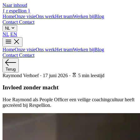
Naar inhoud
{
r
espellion
}
Home
Onze visie
Ons werk
Het team
Werken bij
Blog
Contact
Contact
NL
NL
EN
Home
Onze visie
Ons werk
Het team
Werken bij
Blog
Contact
Contact
Terug
Raymond Verhoef
·
17 juni 2026
·
5 min leestijd
Invloed zonder macht
Hoe Raymond als People Officer een veilige coachingcultuur heeft
gecreëerd bij Respellion.