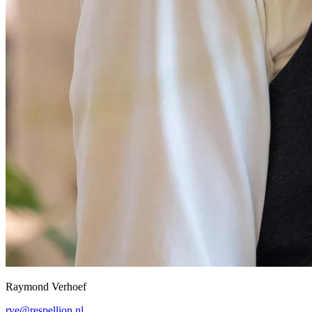
Raymond Verhoef
rve@respellion.nl