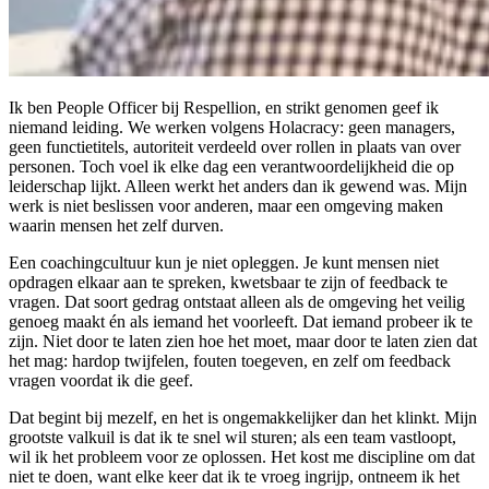
Ik ben People Officer bij Respellion, en strikt genomen geef ik
niemand leiding. We werken volgens Holacracy: geen managers,
geen functietitels, autoriteit verdeeld over rollen in plaats van over
personen. Toch voel ik elke dag een verantwoordelijkheid die op
leiderschap lijkt. Alleen werkt het anders dan ik gewend was. Mijn
werk is niet beslissen voor anderen, maar een omgeving maken
waarin mensen het zelf durven.
Een coachingcultuur kun je niet opleggen. Je kunt mensen niet
opdragen elkaar aan te spreken, kwetsbaar te zijn of feedback te
vragen. Dat soort gedrag ontstaat alleen als de omgeving het veilig
genoeg maakt én als iemand het voorleeft. Dat iemand probeer ik te
zijn. Niet door te laten zien hoe het moet, maar door te laten zien dat
het mag: hardop twijfelen, fouten toegeven, en zelf om feedback
vragen voordat ik die geef.
Dat begint bij mezelf, en het is ongemakkelijker dan het klinkt. Mijn
grootste valkuil is dat ik te snel wil sturen; als een team vastloopt,
wil ik het probleem voor ze oplossen. Het kost me discipline om dat
niet te doen, want elke keer dat ik te vroeg ingrijp, ontneem ik het