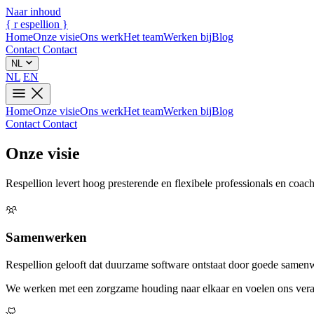
Naar inhoud
{
r
espellion
}
Home
Onze visie
Ons werk
Het team
Werken bij
Blog
Contact
Contact
NL
NL
EN
Home
Onze visie
Ons werk
Het team
Werken bij
Blog
Contact
Contact
Onze visie
Respellion levert hoog presterende en flexibele professionals en coa
Samenwerken
Respellion gelooft dat duurzame software ontstaat door goede samenw
We werken met een zorgzame houding naar elkaar en voelen ons veran