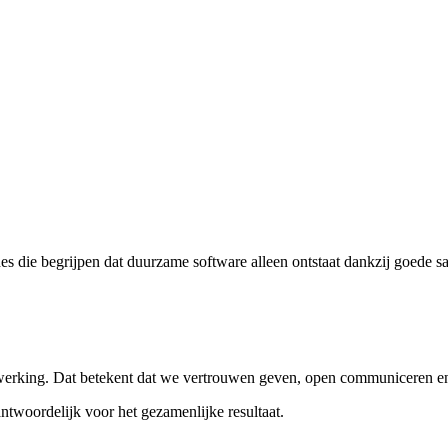
ches die begrijpen dat duurzame software alleen ontstaat dankzij goed
erking. Dat betekent dat we vertrouwen geven, open communiceren en he
twoordelijk voor het gezamenlijke resultaat.