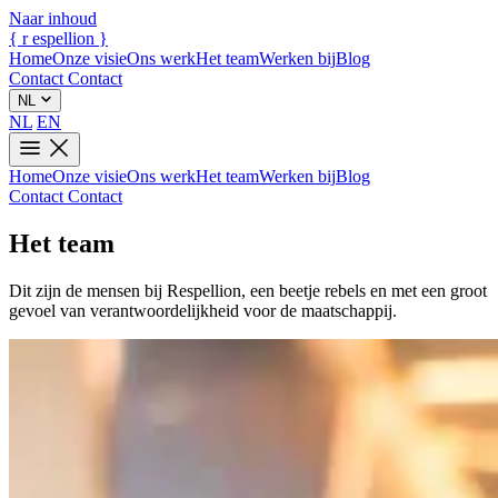
Naar inhoud
{
r
espellion
}
Home
Onze visie
Ons werk
Het team
Werken bij
Blog
Contact
Contact
NL
NL
EN
Home
Onze visie
Ons werk
Het team
Werken bij
Blog
Contact
Contact
Het team
Dit zijn de mensen bij Respellion, een beetje rebels en met een groot
gevoel van verantwoordelijkheid voor de maatschappij.