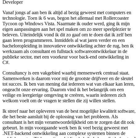
Developer
Vanaf jongs af aan ben ik altijd al bezig geweest met computers en
technologie. Toen ik 6 was, begon het allemaal met Rollercoaster
Tycoon op Windows Vista. Naarmate ik ouder werd, ging ik mijn
eigen aanpassingen aan het spel maken om zo meer speelplezier te
beleven. Uiteindelijk vond ik dit zo gaaf om te doen dat ik zelf ben
gaan leren programmeren. Inmiddels al wat jaren verder en een
bacheloropleiding in innovatieve ontwikkeling achter de rug, ben ik
werkzaam als consultant en fullstack softwareontwikkelaar in de
publieke sector, met een voorkeur voor back-end ontwikkeling in
C#.
Consultancy is een vakgebied waarbij mensenwerk centraal staat.
Samenwerken is daarom voor mij de grootste drijfveer en de sleutel
tot succes. Ik ben van mening dat iedereen wat van elkaar kan leren,
ongeacht onze ervaring. Daarom vind ik het belangrijk om een
veilige en leergierige omgeving te creëren, waarin iedereen zich
welkom voelt om de vragen te stellen die zij willen stellen.
Ik streef naar het opleveren van de best mogelijke kwaliteit software,
die het beste aansluit bij de oplossing van het probleem. Als
consultant is het mijn verantwoordelijkheid om te zorgen dat dit ook
gebeurt. In mijn voorgaande werk ben ik veel bezig geweest met
.NET-backend ontwikkeling aan complexe systemen binnen de