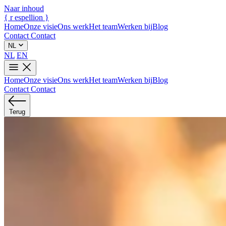
Naar inhoud
{
r
espellion
}
Home
Onze visie
Ons werk
Het team
Werken bij
Blog
Contact
Contact
NL
NL
EN
Home
Onze visie
Ons werk
Het team
Werken bij
Blog
Contact
Contact
Terug