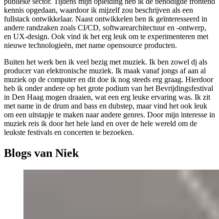
publieke sector. Tijdens mijn opleiding heb ik de benodigde frontend
kennis opgedaan, waardoor ik mijzelf zou beschrijven als een
fullstack ontwikkelaar. Naast ontwikkelen ben ik geïnteresseerd in
andere randzaken zoals CI/CD, softwarearchitectuur en -ontwerp,
en UX-design. Ook vind ik het erg leuk om te experimenteren met
nieuwe technologieën, met name opensource producten.
Buiten het werk ben ik veel bezig met muziek. Ik ben zowel dj als
producer van elektronische muziek. Ik maak vanaf jongs af aan al
muziek op de computer en dit doe ik nog steeds erg graag. Hierdoor
heb ik onder andere op het grote podium van het Bevrijdingsfestival
in Den Haag mogen draaien, wat een erg leuke ervaring was. Ik zit
met name in de drum and bass en dubstep, maar vind het ook leuk
om een uitstapje te maken naar andere genres. Door mijn interesse in
muziek reis ik door het hele land en over de hele wereld om de
leukste festivals en concerten te bezoeken.
Blogs van Niek