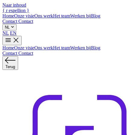
Naar inhoud
{
r
espellion
}
Home
Onze visie
Ons werk
Het team
Werken bij
Blog
Contact
Contact
NL
NL
EN
Home
Onze visie
Ons werk
Het team
Werken bij
Blog
Contact
Contact
Terug