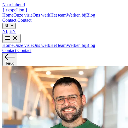
Naar inhoud
{
r
espellion
}
Home
Onze visie
Ons werk
Het team
Werken bij
Blog
Contact
Contact
NL
NL
EN
Home
Onze visie
Ons werk
Het team
Werken bij
Blog
Contact
Contact
Terug