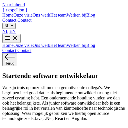
Naar inhoud
{
r
espellion
}
Home
Onze visie
Ons werk
Het team
Werken bij
Blog
Contact
Contact
NL
NL
EN
Home
Onze visie
Ons werk
Het team
Werken bij
Blog
Contact
Contact
Terug
Startende software ontwikkelaar
We zijn trots op onze slimme en gemotiveerde collega's. We
begrijpen heel goed dat je als beginnende ontwikkelaar nog niet
zoveel ervaring hebt. Een ondernemende houding vinden we dan
ook het belangrijkste. Als junior software ontwikkelaar heb je een
belangrijke rol in het vertalen van klantbehoefte naar technologische
oplossing. Waar mogelijk gebruiken we hierbij open source
technologie zoals Java, .Net, React en Angular.