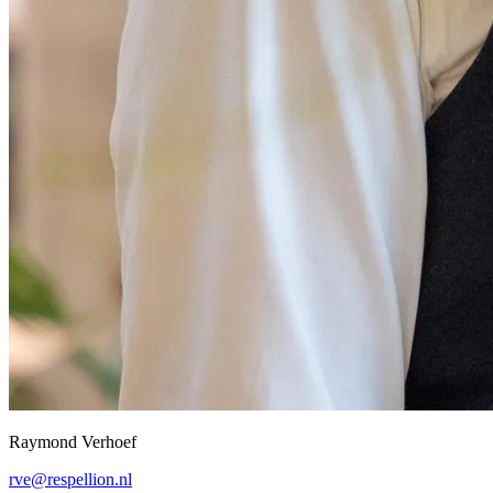
Raymond Verhoef
rve@respellion.nl