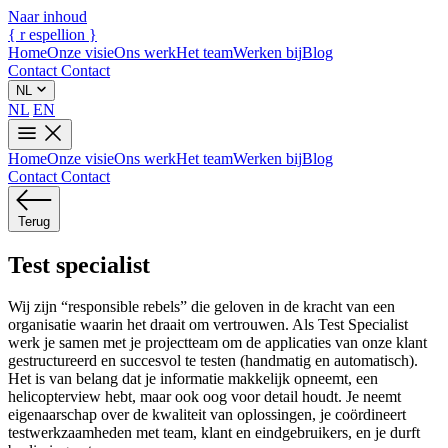
Naar inhoud
{
r
espellion
}
Home
Onze visie
Ons werk
Het team
Werken bij
Blog
Contact
Contact
NL
NL
EN
Home
Onze visie
Ons werk
Het team
Werken bij
Blog
Contact
Contact
Terug
Test specialist
Wij zijn “responsible rebels” die geloven in de kracht van een
organisatie waarin het draait om vertrouwen. Als Test Specialist
werk je samen met je projectteam om de applicaties van onze klant
gestructureerd en succesvol te testen (handmatig en automatisch).
Het is van belang dat je informatie makkelijk opneemt, een
helicopterview hebt, maar ook oog voor detail houdt. Je neemt
eigenaarschap over de kwaliteit van oplossingen, je coördineert
testwerkzaamheden met team, klant en eindgebruikers, en je durft